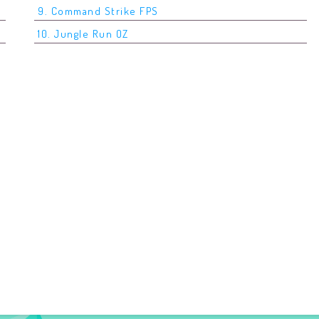
9. Command Strike FPS
10. Jungle Run OZ