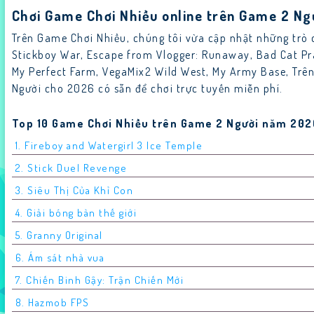
Chơi Game Chơi Nhiều online trên Game 2 Ng
Trên Game Chơi Nhiều, chúng tôi vừa cập nhật những trò 
Stickboy War, Escape from Vlogger: Runaway, Bad Cat Pr
My Perfect Farm, VegaMix2 Wild West, My Army Base, Trên
Người cho 2026 có sẵn để chơi trực tuyến miễn phí.
Top 10 Game Chơi Nhiều trên Game 2 Người năm 202
1. Fireboy and Watergirl 3 Ice Temple
2. Stick Duel Revenge
3. Siêu Thị Của Khỉ Con
4. Giải bóng bàn thế giới
5. Granny Original
6. Ám sát nhà vua
7. Chiến Binh Gậy: Trận Chiến Mới
8. Hazmob FPS