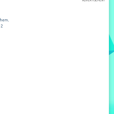
yhem,
 2