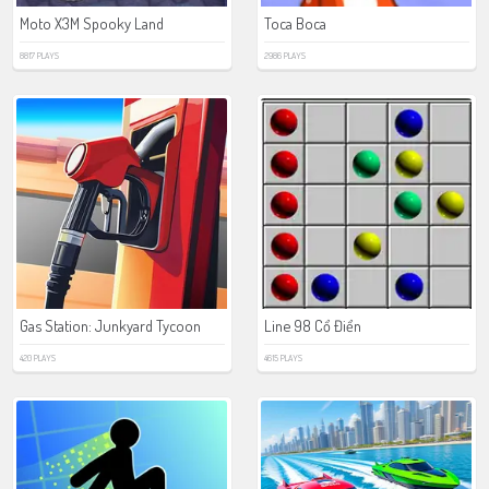
Moto X3M Spooky Land
Toca Boca
8817 PLAYS
2986 PLAYS
Gas Station: Junkyard Tycoon
Line 98 Cổ Điển
420 PLAYS
4615 PLAYS