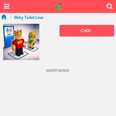
Obby Toilet Line
CHƠI
ADVERTISEMENT