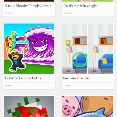
Bubble Shooter Temple Jewels
Trò dò mìn trên google
176 PLAYS
3896 PLAYS
Tsunami Brainrots Online
tìm điểm khác biệt
572 PLAYS
4794 PLAYS