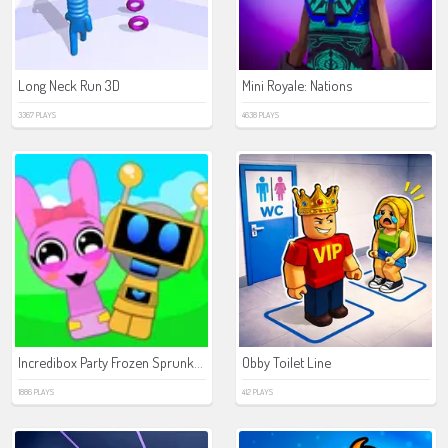
Long Neck Run 3D
Mini Royale: Nations
3367 PLAYS
4638 PLAYS
Incredibox Party Frozen Sprunki Beat
Obby Toilet Line
1886 PLAYS
412 PLAYS