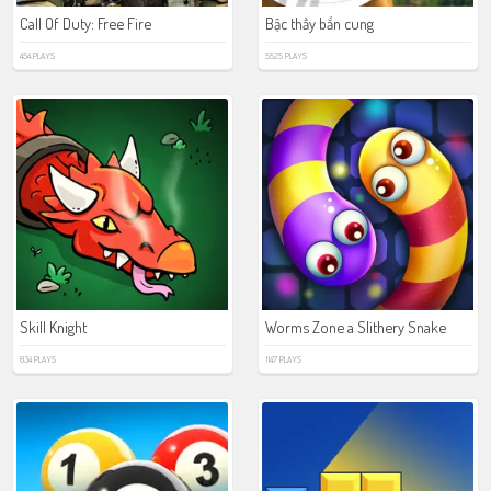
Call Of Duty: Free Fire
Bậc thầy bắn cung
454 PLAYS
5525 PLAYS
Skill Knight
Worms Zone a Slithery Snake
834 PLAYS
1147 PLAYS