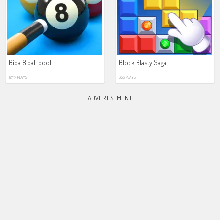
Bida 8 ball pool
Block Blasty Saga
12417 PLAYS
655 PLAYS
ADVERTISEMENT