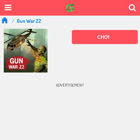
Gun War Z2
CHƠI
ADVERTISEMENT