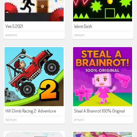
Vex 5 2021
Wave Dash
6256 PLAYS
339 PLAYS
Hill Climb Racing 2: Adventure
Steal A Brainrot 100% Original
1022 PLAYS
617 PLAYS