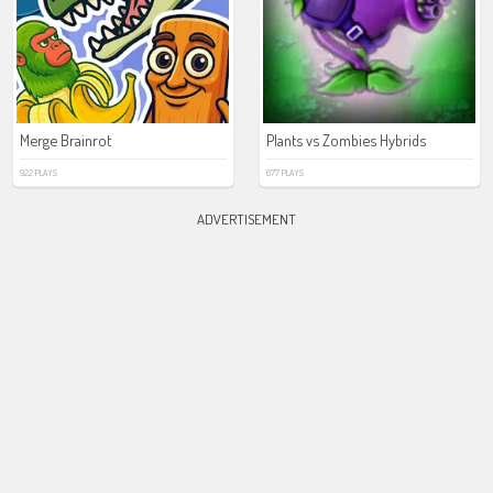
Merge Brainrot
Plants vs Zombies Hybrids
922 PLAYS
677 PLAYS
ADVERTISEMENT