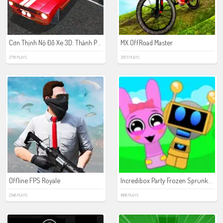
Cơn Thịnh Nộ Đỗ Xe 3D: Thành Phố Đêm
MX OffRoad Master
2718 PLAYS
3973 PLAYS
Incredibox Party Frozen Sprunki Beat
Offline FPS Royale
2946 PLAYS
1886 PLAYS