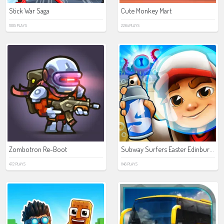
Stick War Saga
Cute Monkey Mart
1005 PLAYS
2264 PLAYS
Subway Surfers Easter Edinburgh
Zombotron Re-Boot
472 PLAYS
1146 PLAYS