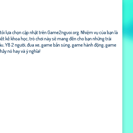
tôi lựa chọn cập nhật trên Game2nguoi.org. Nhiệm vụ của bạn là
ết kế khoa học, trò chơi này sẽ mang đến cho bạn những trải
n Đấu, Y8 2 người, đua xe, game bắn súng, game hành động, game
hấy nó hay và ý nghĩa!