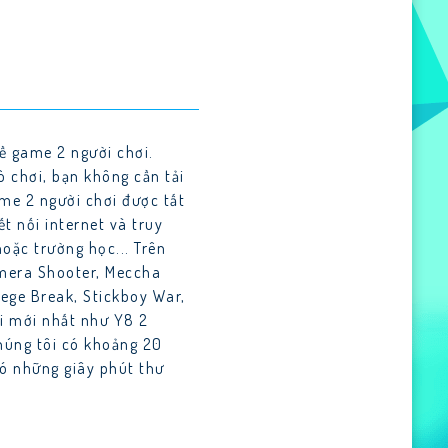
ề game 2 người chơi.
ò chơi, bạn không cần tải
me 2 người chơi được tất
ết nối internet và truy
oặc trường học... Trên
amera Shooter, Meccha
iege Break, Stickboy War,
i mới nhất như Y8 2
chúng tôi có khoảng 20
có những giây phút thư