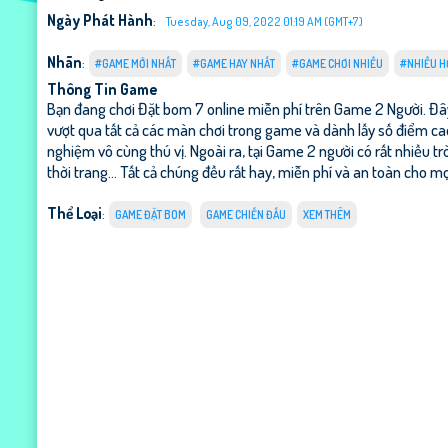
Ngày Phát Hành
:
Tuesday, Aug 09, 2022 01:19 AM (GMT+7)
Nhãn
:
#GAME MỚI NHẤT
#GAME HAY NHẤT
#GAME CHƠI NHIỀU
#NHIỀU H
Thông Tin Game
Bạn đang chơi Đặt bom 7 online miễn phí trên Game 2 Người. Đây
vượt qua tất cả các màn chơi trong game và dành lấy số điểm ca
nghiệm vô cùng thú vị. Ngoài ra, tại Game 2 người có rất nhiều 
thời trang... Tất cả chúng đều rất hay, miễn phí và an toàn cho 
Thể Loại
:
GAME ĐẶT BOM
GAME CHIẾN ĐẤU
XEM THÊM