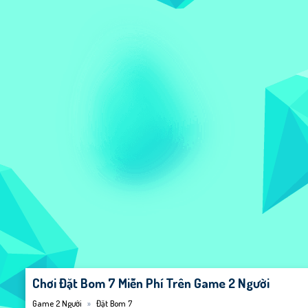
Chơi Đặt Bom 7 Miễn Phí Trên Game 2 Người
Game 2 Người
Đặt Bom 7