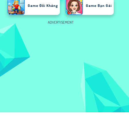
Game Đối Kháng
Game Bạn Gái
ADVERTISEMENT