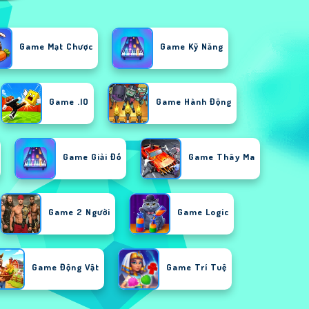
Game Mạt Chược
Game Kỹ Năng
Game .IO
Game Hành Động
Game Giải Đố
Game Thây Ma
Game 2 Người
Game Logic
Game Động Vật
Game Trí Tuệ