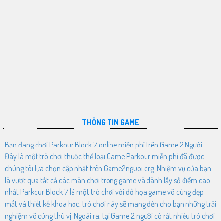
THÔNG TIN GAME
Bạn đang chơi Parkour Block 7 online miễn phí trên Game 2 Người.
Đây là một trò chơi thuộc thể loại Game Parkour miễn phí đã được
chúng tôi lựa chọn cập nhật trên Game2nguoi.org. Nhiệm vụ của bạn
là vượt qua tất cả các màn chơi trong game và dành lấy số điểm cao
nhất Parkour Block 7 là một trò chơi với đồ họa game vô cùng đẹp
mắt và thiết kế khoa học, trò chơi này sẽ mang đến cho bạn những trải
nghiệm vô cùng thú vị. Ngoài ra, tại Game 2 người có rất nhiều trò chơi