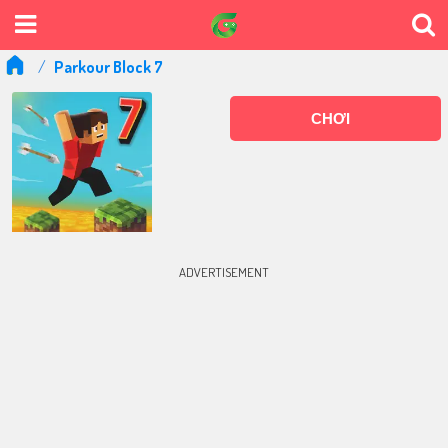
Parkour Block 7
CHƠI
ADVERTISEMENT