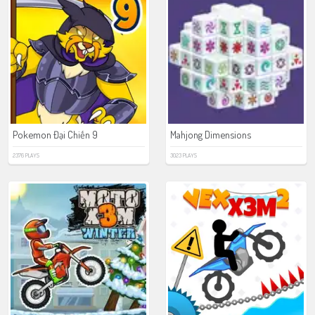
Pokemon Đại Chiến 9
Mahjong Dimensions
2376 PLAYS
3023 PLAYS