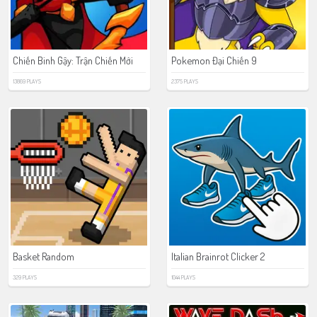
Chiến Binh Gậy: Trận Chiến Mới
Pokemon Đại Chiến 9
13869 PLAYS
2375 PLAYS
Basket Random
Italian Brainrot Clicker 2
329 PLAYS
1044 PLAYS