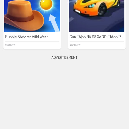
Cơn Thịnh Nộ Đỗ Xe 3D: Thành Phố Bãi Biển 2
Bubble Shooter Wild West
859 PLAYS
4842 PLAYS
ADVERTISEMENT