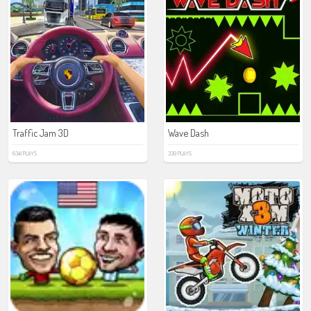
Traffic Jam 3D
Wave Dash
6341 PLAYS
339 PLAYS