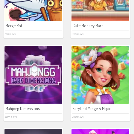
Merge Rot
Cute Monkey Mart
709 PLAYS
2264 PLAYS
Mahjong Dimensions
Fairyland Merge & Magic
6858 PLAYS
4358 PLAYS