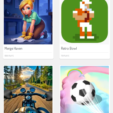
Merge Haven
Retro Bowl
1005 PLAYS
791 PLAYS