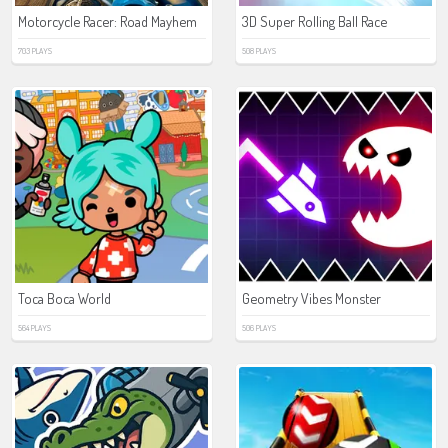
Motorcycle Racer: Road Mayhem
3D Super Rolling Ball Race
703 PLAYS
508 PLAYS
Toca Boca World
Geometry Vibes Monster
564 PLAYS
506 PLAYS