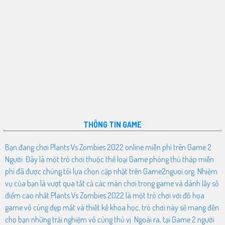
THÔNG TIN GAME
Bạn đang chơi Plants Vs Zombies 2022 online miễn phí trên Game 2
Người. Đây là một trò chơi thuộc thể loại Game phòng thủ tháp miễn
phí đã được chúng tôi lựa chọn cập nhật trên Game2nguoi.org. Nhiệm
vụ của bạn là vượt qua tất cả các màn chơi trong game và dành lấy số
điểm cao nhất Plants Vs Zombies 2022 là một trò chơi với đồ họa
game vô cùng đẹp mắt và thiết kế khoa học, trò chơi này sẽ mang đến
cho bạn những trải nghiệm vô cùng thú vị. Ngoài ra, tại Game 2 người