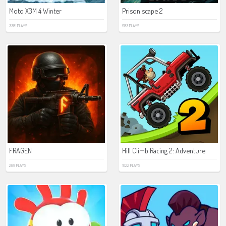
Moto X3M 4 Winter
Prison scape 2
3381 PLAYS
983 PLAYS
FRAGEN
Hill Climb Racing 2: Adventure
289 PLAYS
1022 PLAYS