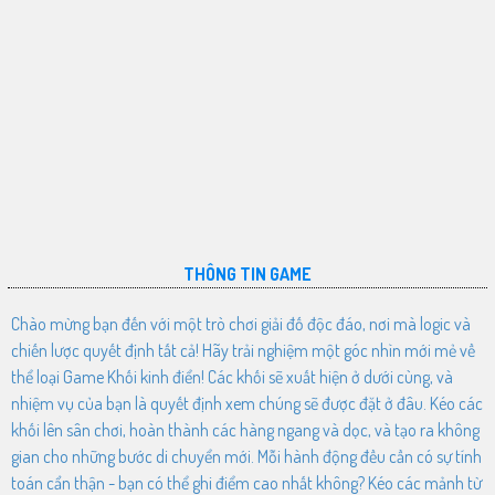
THÔNG TIN GAME
Chào mừng bạn đến với một trò chơi giải đố độc đáo, nơi mà logic và
chiến lược quyết định tất cả! Hãy trải nghiệm một góc nhìn mới mẻ về
thể loại Game Khối kinh điển! Các khối sẽ xuất hiện ở dưới cùng, và
nhiệm vụ của bạn là quyết định xem chúng sẽ được đặt ở đâu. Kéo các
khối lên sân chơi, hoàn thành các hàng ngang và dọc, và tạo ra không
gian cho những bước di chuyển mới. Mỗi hành động đều cần có sự tính
toán cẩn thận - bạn có thể ghi điểm cao nhất không? Kéo các mảnh từ