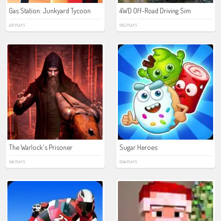
Gas Station: Junkyard Tycoon
4WD Off-Road Driving Sim
420 PLAYS
9152 PLAYS
The Warlock's Prisoner
Sugar Heroes
546 PLAYS
5044 PLAYS