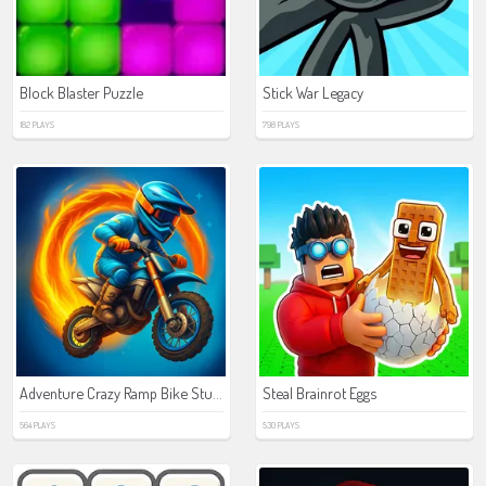
Block Blaster Puzzle
Stick War Legacy
182 PLAYS
798 PLAYS
Adventure Crazy Ramp Bike Stunt
Steal Brainrot Eggs
564 PLAYS
530 PLAYS