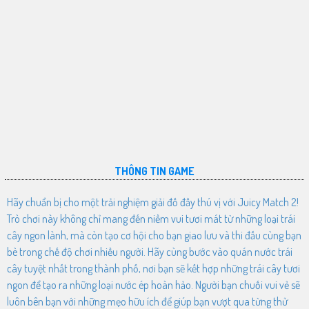
THÔNG TIN GAME
Hãy chuẩn bị cho một trải nghiệm giải đố đầy thú vị với Juicy Match 2!
Trò chơi này không chỉ mang đến niềm vui tươi mát từ những loại trái
cây ngon lành, mà còn tạo cơ hội cho bạn giao lưu và thi đấu cùng bạn
bè trong chế độ chơi nhiều người. Hãy cùng bước vào quán nước trái
cây tuyệt nhất trong thành phố, nơi bạn sẽ kết hợp những trái cây tươi
ngon để tạo ra những loại nước ép hoàn hảo. Người bạn chuối vui vẻ sẽ
luôn bên bạn với những mẹo hữu ích để giúp bạn vượt qua từng thử