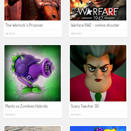
The Warlock's Prisoner
Warfare 1942 - online shooter
546 PLAYS
2663 PLAYS
Plants vs Zombies Hybrids
Scary Teacher 3D
679 PLAYS
567 PLAYS