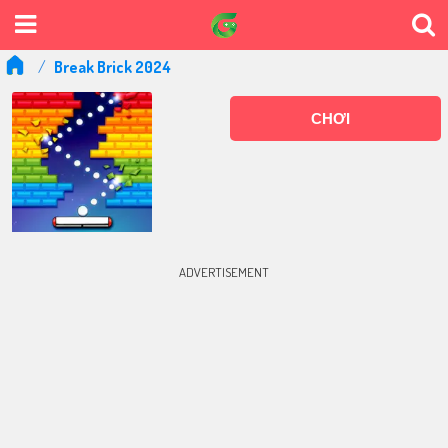
Break Brick 2024
CHƠI
ADVERTISEMENT