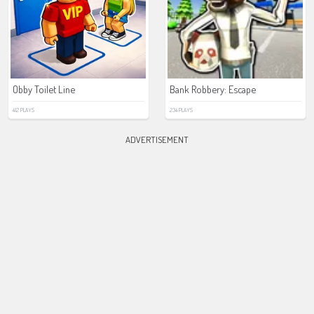
Obby Toilet Line
Bank Robbery: Escape
412 PLAYS
234 PLAYS
ADVERTISEMENT