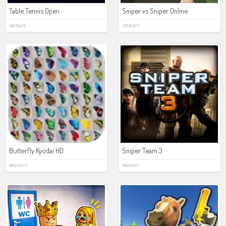
Table Tennis Open
Sniper vs Sniper Online
348 PLAYS
236 PLAYS
Butterfly Kyodai HD
Sniper Team 3
1683 PLAYS
304 PLAYS