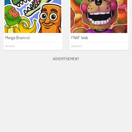
Merge Brainrot
FNAF Web
921 PLAYS
4254 PLAYS
ADVERTISEMENT