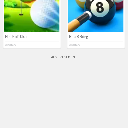
Mini Golf Club
Bi-a 8 Bóng
9576 PLAYS
3550 PLAYS
ADVERTISEMENT