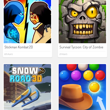
Stickman Kombat 2D
Survival Tycoon: City of Zombie
675 PLAYS
271 PLAYS