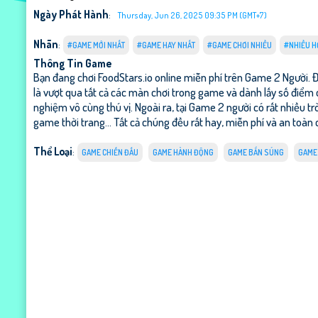
Ngày Phát Hành
:
Thursday, Jun 26, 2025 09:35 PM (GMT+7)
Nhãn
:
#GAME MỚI NHẤT
#GAME HAY NHẤT
#GAME CHƠI NHIỀU
#NHIỀU H
Thông Tin Game
Bạn đang chơi FoodStars.io online miễn phí trên Game 2 Người. 
là vượt qua tất cả các màn chơi trong game và dành lấy số điểm 
nghiệm vô cùng thú vị. Ngoài ra, tại Game 2 người có rất nhiều 
game thời trang... Tất cả chúng đều rất hay, miễn phí và an toàn
Thể Loại
:
GAME CHIẾN ĐẤU
GAME HÀNH ĐỘNG
GAME BẮN SÚNG
GAME 