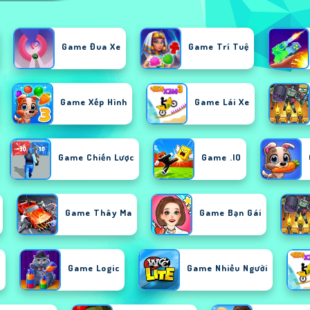
Game Đua Xe
Game Trí Tuệ
Game Xếp Hình
Game Lái Xe
Game Chiến Lược
Game .IO
Game Thây Ma
Game Bạn Gái
m
Game Logic
Game Nhiều Người