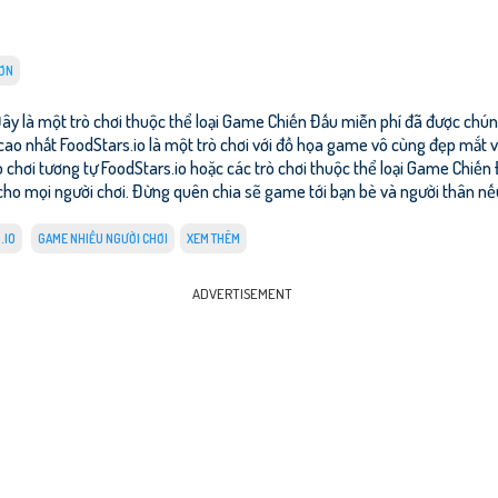
ƠN
Đây là một trò chơi thuộc thể loại Game Chiến Đấu miễn phí đã được chú
cao nhất FoodStars.io là một trò chơi với đồ họa game vô cùng đẹp mắt v
trò chơi tương tự FoodStars.io hoặc các trò chơi thuộc thể loại Game Chi
 cho mọi người chơi. Đừng quên chia sẽ game tới bạn bè và người thân nế
.IO
GAME NHIỀU NGƯỜI CHƠI
XEM THÊM
ADVERTISEMENT