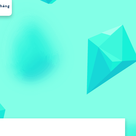
Kháng