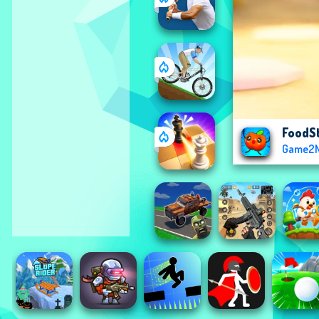
FoodSt
Game2N