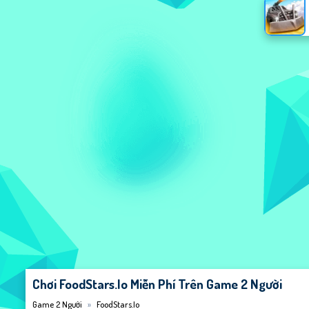
Chơi FoodStars.io Miễn Phí Trên Game 2 Người
Game 2 Người
FoodStars.io