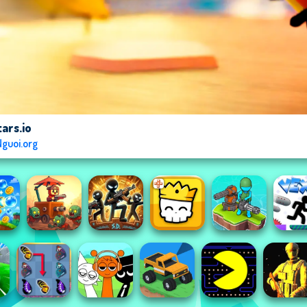
ars.io
guoi.org