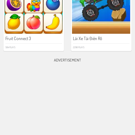
Fruit Connect 3
Lái Xe Tải Điên Rồ
584 PLAYS
2298 PLAYS
ADVERTISEMENT