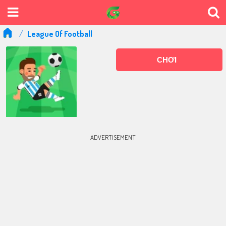
League Of Football
CHƠI
ADVERTISEMENT