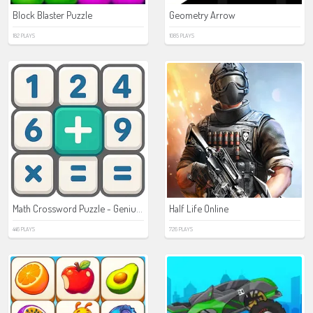
Block Blaster Puzzle
Geometry Arrow
182 PLAYS
1085 PLAYS
Math Crossword Puzzle - Genius Edition
Half Life Online
446 PLAYS
726 PLAYS