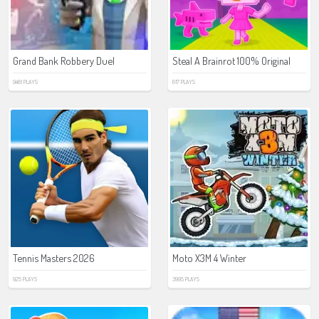
Grand Bank Robbery Duel
Steal A Brainrot 100% Original
9481 PLAYS
617 PLAYS
Tennis Masters 2026
Moto X3M 4 Winter
925 PLAYS
3995 PLAYS