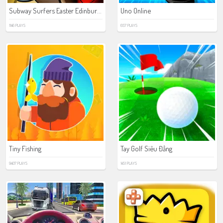
Subway Surfers Easter Edinburgh
Uno Online
1146 PLAYS
657 PLAYS
Tiny Fishing
Tay Golf Siêu Đẳng
9407 PLAYS
1451 PLAYS