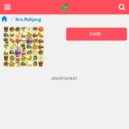
Kris Mahjong
CHƠI
ADVERTISEMENT