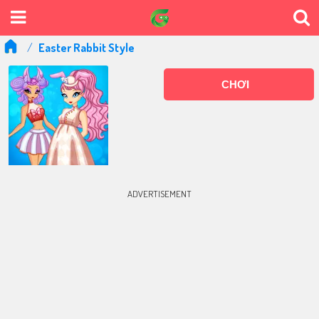
Easter Rabbit Style
CHƠI
ADVERTISEMENT