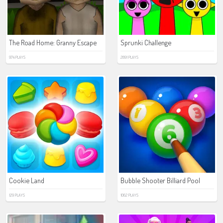
The Road Home: Granny Escape
Sprunki Challenge
974 PLAYS
2891 PLAYS
Cookie Land
Bubble Shooter Billiard Pool
129 PLAYS
1062 PLAYS