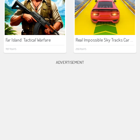
Real Impossible Sky Tracks Car Driving
Far Island: Tactical Warfare
767 PLAYS
250 PLAYS
ADVERTISEMENT