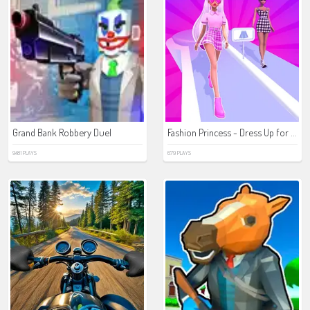
Fashion Princess - Dress Up for Girls
Grand Bank Robbery Duel
9481 PLAYS
679 PLAYS