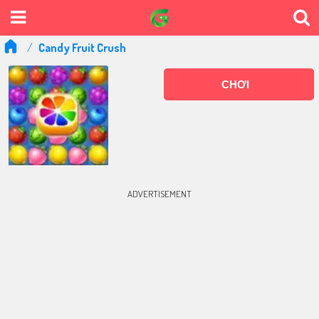
Candy Fruit Crush
CHƠI
ADVERTISEMENT