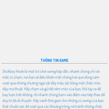
THÔNG TIN GAME
Stickboy Hook là một trò chơi swing hấp dẫn, nhanh chóng chỉ với
một cú chạm, nơi bạn sẽ điều khiển một chàng trai que dũng cảm
vượt qua những chướng ngại vật đầy màu sắc bằng một chiếc móc
dây ma thuật. Hãy chạm và giữ để ném móc của bạn, thả tay ra để
bay lượn trên không, rồi nhanh chóng bám vào điểm neo tiếp theo để
duy trì đà di chuyển. Hãy canh thời gian cho những cú swing của bạn
thật chuẩn xác để vượt qua các khoảng trống, né tránh những chiếc