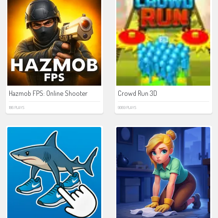
Hazmob FPS: Online Shooter
Crowd Run 3D
186 PLAYS
9069 PLAYS