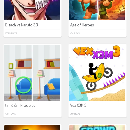
Bleach vs Naruto 3.3
Age of Heroes
18899 PLAYS
404 PLAYS
tìm điểm khác biệt
Vex X3M 3
4794 PLAYS
397 PLAYS