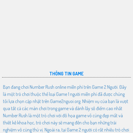
THÔNG TIN GAME
Bạn đang chơi Number Rush online miễn phí trên Game 2 Người. Đây
là một trò chơi thuộc thể loại Game 1 người miễn phí đã được chúng
tôi lựa chọn cập nhật trên Game2nguoi.org. Nhiệm vụ của bạn là vượt
qua tất cả các màn chơi trong game và dành lấy số điểm cao nhất
Number Rush là một trò chơi với đồ họa game vô cùng đẹp mắt và
thiết kế khoa học, trò chơi này sẽ mang đến cho bạn những trải
nghiệm vô cùng thú vị. Ngoài ra, tại Game 2 người có rất nhiều trò chơi