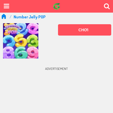
Number Jelly POP
CHƠI
ADVERTISEMENT