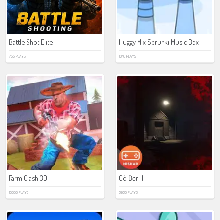
Battle Shot Elite
Huggy Mix Sprunki Music Box
755 PLAYS
1348 PLAYS
Farm Clash 3D
Cô Đơn II
10060 PLAYS
3930 PLAYS