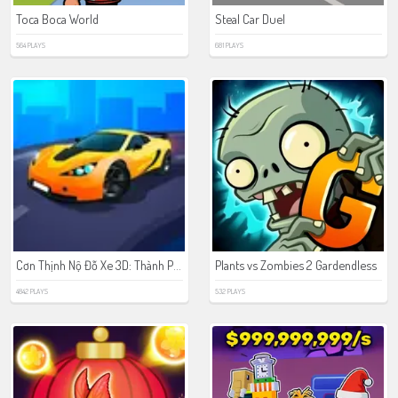
Toca Boca World
Steal Car Duel
564 PLAYS
681 PLAYS
Cơn Thịnh Nộ Đỗ Xe 3D: Thành Phố Bãi Biển 2
Plants vs Zombies 2 Gardendless
4842 PLAYS
532 PLAYS