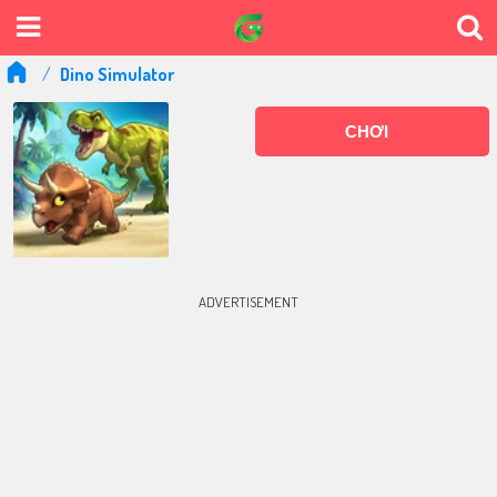
Dino Simulator
CHƠI
ADVERTISEMENT