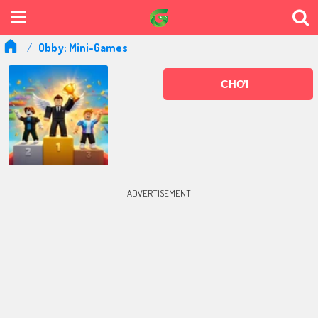
Obby: Mini-Games
CHƠI
ADVERTISEMENT