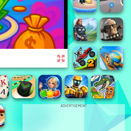
ADVERTISEMENT