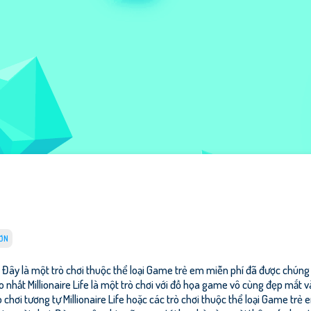
ƠN
i. Đây là một trò chơi thuộc thể loại Game trẻ em miễn phí đã được chún
nhất Millionaire Life là một trò chơi với đồ họa game vô cùng đẹp mắt v
rò chơi tương tự Millionaire Life hoặc các trò chơi thuộc thể loại Game 