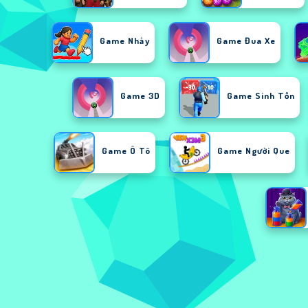
Game Nhảy
Game Đua Xe
Game 3D
Game Sinh Tồn
Game Ô Tô
Game Người Que