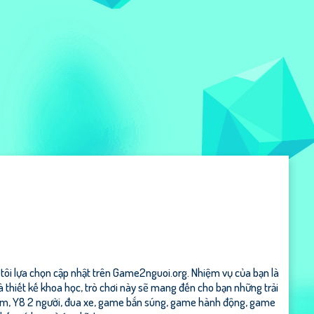
g tôi lựa chọn cập nhật trên Game2nguoi.org. Nhiệm vụ của bạn là
à thiết kế khoa học, trò chơi này sẽ mang đến cho bạn những trải
trẻ em, Y8 2 người, đua xe, game bắn súng, game hành động, game