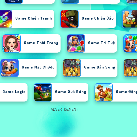
Game Chiến Tranh
Game Chiến Đấu
Game Thời Trang
Game Trí Tuệ
Game Mạt Chược
Game Bắn Súng
Game Logic
Game Quả Bóng
Game Động
ADVERTISEMENT