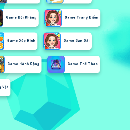
Game Đối Kháng
Game Trang Điểm
Game Xếp Hình
Game Bạn Gái
Game Hành Động
Game Thể Thao
 Vật