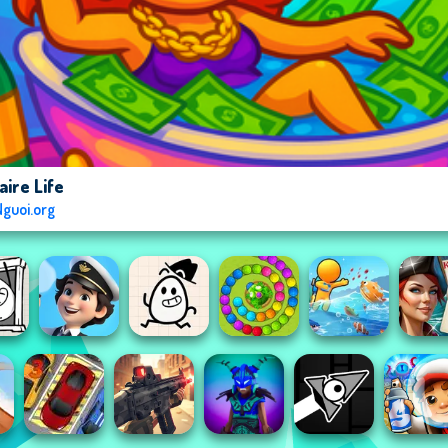
aire Life
guoi.org