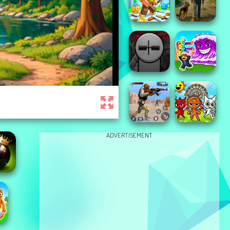
ADVERTISEMENT