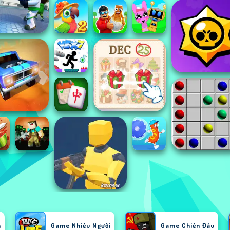
h
Game Nhiều Người
Game Chiến Đấu