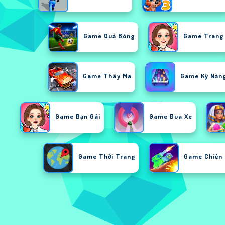
Game Quả Bóng
Game Trang
Game Thây Ma
Game Kỹ Năn
Game Bạn Gái
Game Đua Xe
Game Thời Trang
Game Chiến