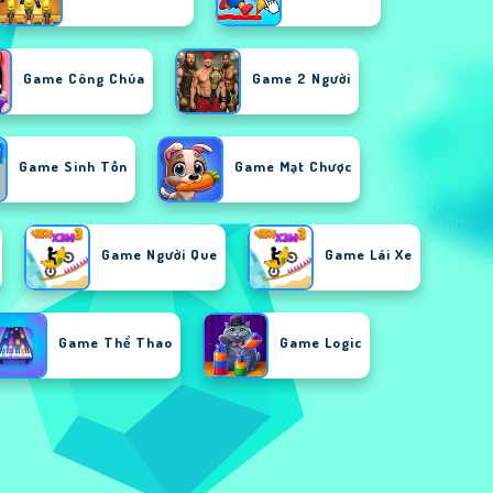
Game Công Chúa
Game 2 Người
Game Sinh Tồn
Game Mạt Chược
Game Người Que
Game Lái Xe
Game Thể Thao
Game Logic