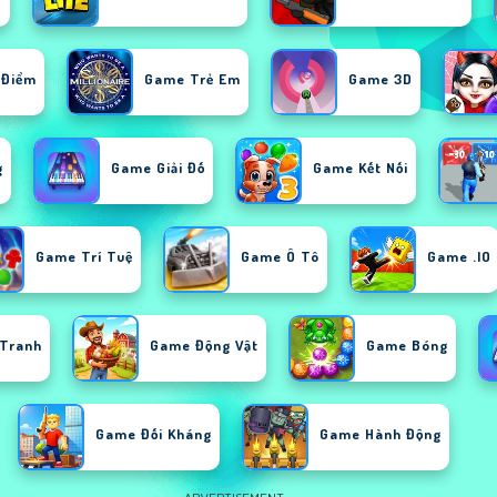
 Điểm
Game Trẻ Em
Game 3D
g
Game Giải Đố
Game Kết Nối
Game Trí Tuệ
Game Ô Tô
Game .IO
 Tranh
Game Động Vật
Game Bóng
Game Đối Kháng
Game Hành Động