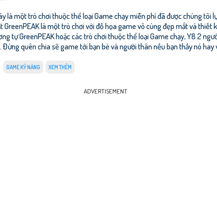
 là một trò chơi thuộc thể loại Game chạy miễn phí đã được chúng tôi 
t GreenPEAK là một trò chơi với đồ họa game vô cùng đẹp mắt và thiết 
 tương tự GreenPEAK hoặc các trò chơi thuộc thể loại Game chạy, Y8 2 ng
i. Đừng quên chia sẽ game tới bạn bè và người thân nếu bạn thấy nó hay v
GAME KỸ NĂNG
XEM THÊM
ADVERTISEMENT