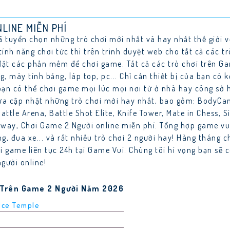
LINE MIỄN PHÍ
 tuyển chọn những trò chơi mới nhất và hay nhất thế giới v
nh năng chơi tức thì trên trình duyệt web cho tất cả các tr
đặt các phần mềm để chơi game. Tất cả các trò chơi trên Ga
, máy tính bảng, láp top, pc... Chỉ cần thiết bị của bạn có k
ạn có thể chơi game mọi lúc mọi nơi từ ở nhà hay công sở h
ừa cập nhật những trò chơi mới hay nhất, bao gồm: BodyC
ttle Arena, Battle Shot Elite, Knife Tower, Mate in Chess, S
way, Chơi Game 2 Người online miễn phí. Tổng hợp game vu
ng, đua xe... và rất nhiều trò chơi 2 người hay! Hàng tháng 
ơi game liên tục 24h tại Game Vui. Chúng tôi hi vọng bạn sẽ 
người online!
 Trên Game 2 Người Năm 2026
 Ice Temple