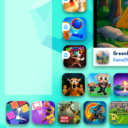
Green
Game2N