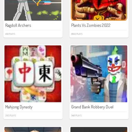
Ragdoll Archers
Plants Vs Zombies 2022
458 PLAYS
8602 PLAYS
Mahjong Dynasty
Grand Bank Robbery Duel
2913 PLAYS
9481 PLAYS