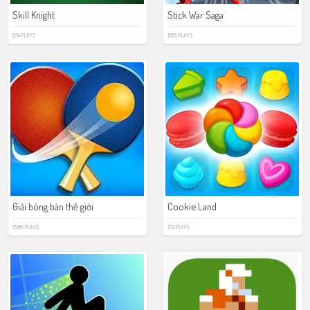
Skill Knight
Stick War Saga
834 PLAYS
1005 PLAYS
Giải bóng bàn thế giới
Cookie Land
15186 PLAYS
129 PLAYS