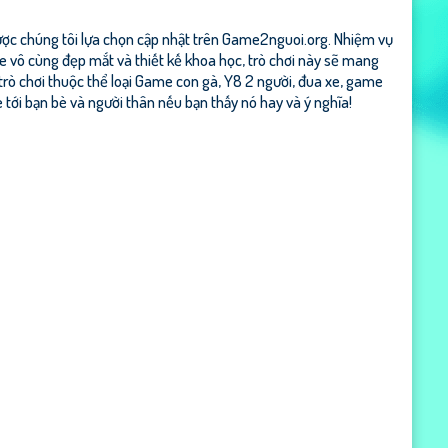
ược chúng tôi lựa chọn cập nhật trên Game2nguoi.org. Nhiệm vụ
e vô cùng đẹp mắt và thiết kế khoa học, trò chơi này sẽ mang
 trò chơi thuộc thể loại Game con gà, Y8 2 người, đua xe, game
tới bạn bè và người thân nếu bạn thấy nó hay và ý nghĩa!