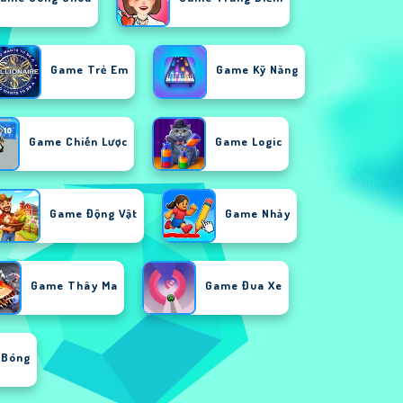
Game Trẻ Em
Game Kỹ Năng
Game Chiến Lược
Game Logic
Game Động Vật
Game Nhảy
Game Thây Ma
Game Đua Xe
 Bóng