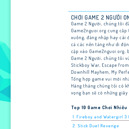
CHƠI GAME 2 NGƯỜI ON
Game 2 Người, chúng tôi đã
Game2nguoi.org cung cấp tí
xuống, đăng nhập hay cài 
cả các nền tảng như di động
cập vào Game2nguoi.org, b
Game 2 Người, chúng tôi vừ
Stickboy War, Escape from
Downhill Mayhem, My Perfe
Tổng hợp game vui mới nhất
Hàng tháng chúng tôi có kh
vọng bạn sẽ có những giây 
Top 10 Game Chơi Nhiều
1. Fireboy and Watergirl 3
2. Stick Duel Revenge