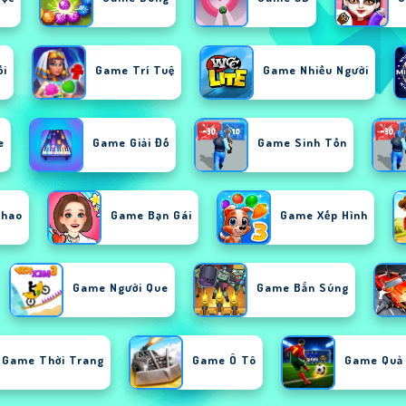
ối
Game Trí Tuệ
Game Nhiều Người
e
Game Giải Đố
Game Sinh Tồn
Thao
Game Bạn Gái
Game Xếp Hình
Game Người Que
Game Bắn Súng
Game Thời Trang
Game Ô Tô
Game Quả