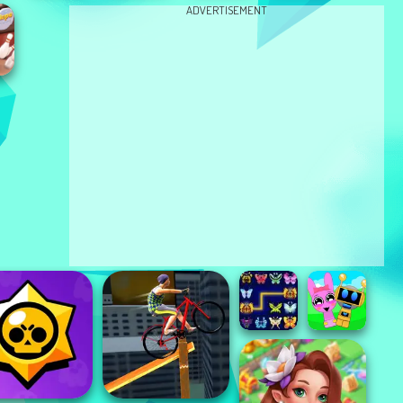
ADVERTISEMENT