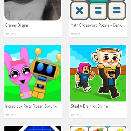
Math Crossword Puzzle - Genius Edition
Granny Original
15131 PLAYS
446 PLAYS
Incredibox Party Frozen Sprunki Beat
Steal A Brainrot Online
1886 PLAYS
308 PLAYS