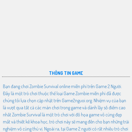
THÔNG TIN GAME
Bạn đang chơi Zombie Survival online miễn phí trên Game 2 Người.
Đây là một trò chơi thuộc thể loại Game Zombie miễn phí đã được
chúng tôi lựa chọn cập nhật trên Game2nguoi.org. Nhiệm vụ của bạn
là vượt qua tất cả các màn chơi trong game và dành lấy số điểm cao
nhất Zombie Survival là một trò chơi với đồ họa game vô cùng đẹp
mắt và thiết kế khoa học, trò chơi này sẽ mang đến cho bạn những trải
nghiệm vô cùng thú vị. Ngoài ra, tại Game 2 người có rất nhiều trò chơi