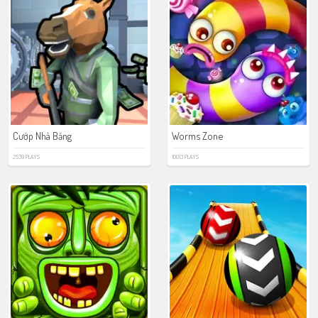
Cướp Nhà Băng
Worms Zone
2539 PLAYS
10013 PLAYS