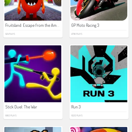
Fruitsland: Escape from the Amusement Park
GP Moto Racing 3
924 PLAYS
4796 PLAYS
Stick Duel: The War
Run 3
6863 PLAYS
10212 PLAYS