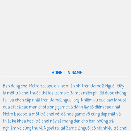
THÔNG TIN GAME
Bạn đang chơi Metro Escape online miễn phí trên Game 2 Người. Đây
là một trò chơi thuộc thể loại Zombie Games miễn phí đã được chúng
tôi lựa chọn cập nhật trên Game2nguoi.org. Nhiệm vụ của bạn là vượt
qua tất cả các màn chơi trong game và dành lấy số điểm cao nhất
Metro Escape là một trò chơi với đồ họa game vô cùng đẹp mắt và
thiết kế khoa học, trò chơi này sẽ mang đến cho bạn những trải
nghiệm vô cùng thú vị. Ngoài ra, tại Game 2 người có rất nhiều trò chơi