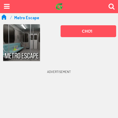
Metro Escape
CHƠI
ADVERTISEMENT