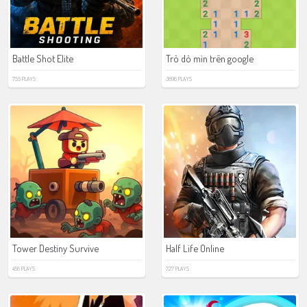
Battle Shot Elite
Trò dò mìn trên google
755 PLAYS
3896 PLAYS
Tower Destiny Survive
Half Life Online
456 PLAYS
727 PLAYS