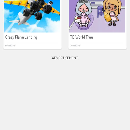
Crazy Plane Landing
TB World Free
885 PLAYS
783 PLAYS
ADVERTISEMENT