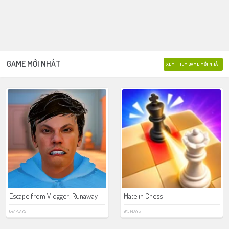
GAME MỚI NHẤT
XEM THÊM GAME MỚI NHẤT
Escape from Vlogger: Runaway
Mate in Chess
647 PLAYS
943 PLAYS