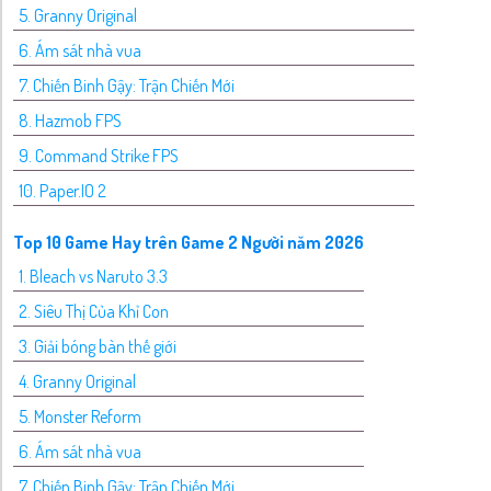
5. Granny Original
6. Ám sát nhà vua
7. Chiến Binh Gậy: Trận Chiến Mới
8. Hazmob FPS
9. Command Strike FPS
10. Paper.IO 2
Top 10 Game Hay trên Game 2 Người năm 2026
1. Bleach vs Naruto 3.3
2. Siêu Thị Của Khỉ Con
3. Giải bóng bàn thế giới
4. Granny Original
5. Monster Reform
6. Ám sát nhà vua
7. Chiến Binh Gậy: Trận Chiến Mới