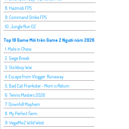
8. Hazmob FPS
9. Command Strike FPS
10. Jungle Run OZ
Top 10 Game Mới trên Game 2 Người năm 2026
1. Mate in Chess
2. Siege Break
3. Stickboy War
4. Escape from Vlogger: Runaway
5. Bad Cat Prankster - Mom is Return
6. Tennis Masters 2026
7. Downhill Mayhem
8. My Perfect Farm
9. VegaMix2 Wild West