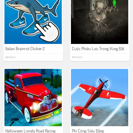
Cuộc Phiêu Lưu Trong Vùng Đất Chết
Italian Brainrot Clicker 2
1044 PLAYS
1976 PLAYS
Halloween Lonely Road Racing
Phi Công Siêu Đẳng