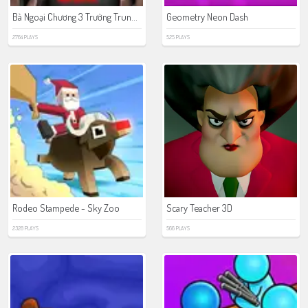
Bà Ngoại Chương 3 Trường Trung Học
Geometry Neon Dash
2764 PLAYS
525 PLAYS
Rodeo Stampede - Sky Zoo
Scary Teacher 3D
2328 PLAYS
566 PLAYS